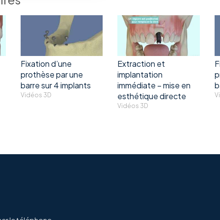
Fixation d’une
Extraction et
F
prothèse par une
implantation
p
barre sur 4 implants
immédiate – mise en
b
esthétique directe
Vidéos 3D
V
Vidéos 3D
her le téléphone