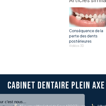
Conséquence de la
perte des dents
postérieures
Vidéos 3D
CABINET DENTAIRE PLEIN AXE
87 avenue Maréchal de Saxe
69003
Lyon
Affic