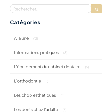
Rechercher
Catégories
Articles Count
À la une
(12)
Articles Count
Informations pratiques
(8)
Articles Count
L'équipement du cabinet dentaire
(5)
Articles Count
L'orthodontie
(31)
Articles Count
Les choix esthétiques
(11)
Articles Count
Les dents chez l'adulte
(6)