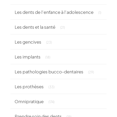
Articles C
Les dents de l’enfance à l’adolescence
(1)
Articles Count
Les dents et la santé
(21)
Articles Count
Les gencives
(23)
Articles Count
Les implants
(18)
Articles Count
Les pathologies bucco-dentaires
(29)
Articles Count
Les prothèses
(33)
Articles Count
Omnipratique
(174)
Articles Count
Prendre soin des dents
(19)