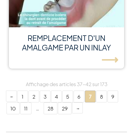
REMPLACEMENT D'UN
AMALGAME PAR UN INLAY
⟶
Affichage des articles 37-42 sur 173
1
2
3
4
5
6
7
8
9
10
11
…
28
29