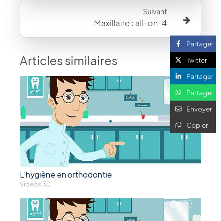
Suivant
Maxillaire : all-on-4
Partager
Articles similaires
Twitter
Partager
Partager
Envoyer
Copier
L'hygiène en orthodontie
Vidéos 3D